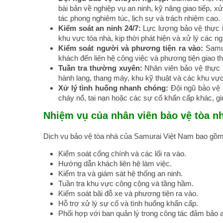
bài bản về nghiệp vụ an ninh, kỹ năng giao tiếp, 
tác phong nghiêm túc, lịch sự và trách nhiệm cao.
Kiểm soát an ninh 24/7:
Lực lượng bảo vệ thực 
khu vực tòa nhà, kịp thời phát hiện và xử lý các n
Kiểm soát người và phương tiện ra vào:
Samu
khách đến liên hệ công việc và phương tiện giao thô
Tuần tra thường xuyên:
Nhân viên bảo vệ thực h
hành lang, thang máy, khu kỹ thuật và các khu vự
Xử lý tình huống nhanh chóng:
Đội ngũ bảo vệ 
cháy nổ, tai nạn hoặc các sự cố khẩn cấp khác, giú
Nhiệm vụ của nhân viên bảo vệ tòa n
Dịch vụ bảo vệ tòa nhà của Samurai Việt Nam bao gồm
Kiểm soát cổng chính và các lối ra vào.
Hướng dẫn khách liên hệ làm việc.
Kiểm tra và giám sát hệ thống an ninh.
Tuần tra khu vực công cộng và tầng hầm.
Kiểm soát bãi đỗ xe và phương tiện ra vào.
Hỗ trợ xử lý sự cố và tình huống khẩn cấp.
Phối hợp với ban quản lý trong công tác đảm bảo a