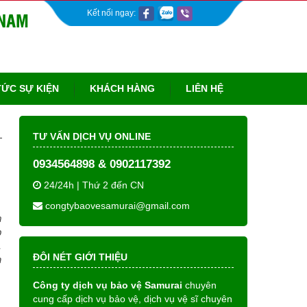
Kết nối ngay:
TỨC SỰ KIỆN
KHÁCH HÀNG
LIÊN HỆ
TƯ VẤN DỊCH VỤ ONLINE
0934564898 & 0902117392
24/24h | Thứ 2 đến CN
congtybaovesamurai@gmail.com
m
p
,
ĐÔI NÉT GIỚI THIỆU
n
Công ty dịch vụ bảo vệ Samurai
chuyên
cung cấp dịch vụ bảo vệ, dịch vụ vệ sĩ chuyên