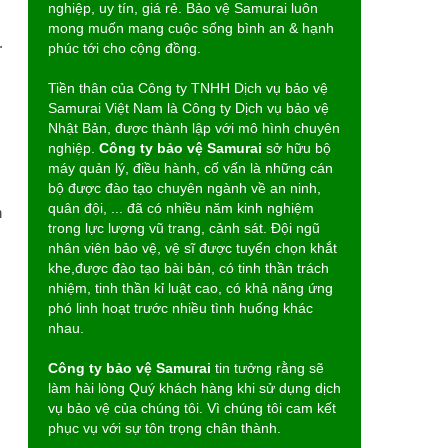
nghiệp, uy tín, giá rẻ. Bảo vệ Samurai luôn
mong muốn mang cuộc sống bình an & hạnh
.
phúc tới cho cộng đồng.
Tiền thân của Công ty TNHH Dịch vụ bảo vệ
Samurai Việt Nam là Công ty Dịch vụ bảo vệ
Nhật Bản, được thành lập với mô hình chuyên
nghiệp.
Công ty bảo vệ Samurai
sở hữu bộ
máy quản lý, điều hành, cố vấn là những cán
bộ được đào tạo chuyên ngành về an ninh,
quân đội, ... đã có nhiều năm kinh nghiệm
n
trong lực lượng vũ trang, cảnh sát. Đội ngũ
nhân viên bảo vệ, vệ sĩ được tuyển chọn khắt
khe,được đào tạo bài bản, có tinh thần trách
nhiệm, tinh thần kỉ luật cao, có khả năng ứng
phó linh hoạt trước nhiều tình huống khác
nhau.
Công ty bảo vệ Samurai
tin tưởng rằng sẽ
làm hài lòng Quý khách hàng khi sử dụng dịch
vụ bảo vệ của chúng tôi. Vì chúng tôi cam kết
phục vụ với sự tôn trọng chân thành.