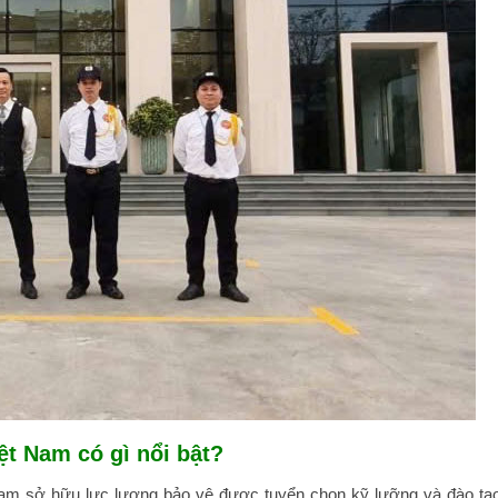
ệt Nam có gì nổi bật?
am sở hữu lực lượng bảo vệ được tuyển chọn kỹ lưỡng và đào tạ