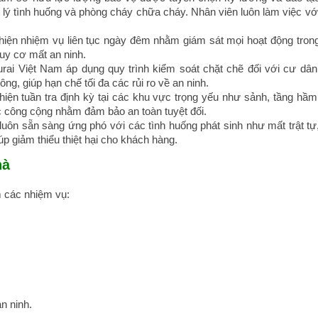
xử lý tình huống và phòng cháy chữa cháy. Nhân viên luôn làm việc vớ
hiện nhiệm vụ liên tục ngày đêm nhằm giám sát mọi hoạt động tron
guy cơ mất an ninh.
rai Việt Nam áp dụng quy trình kiểm soát chặt chẽ đối với cư dân
ng, giúp hạn chế tối đa các rủi ro về an ninh.
iện tuần tra định kỳ tại các khu vực trọng yếu như sảnh, tầng hầm
c công cộng nhằm đảm bảo an toàn tuyệt đối.
luôn sẵn sàng ứng phó với các tình huống phát sinh như mất trật tự
p giảm thiểu thiệt hại cho khách hàng.
hà
 các nhiệm vụ:
n ninh.