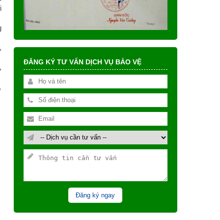
i
g
,
ĐĂNG KÝ TƯ VẤN DỊCH VỤ BẢO VỆ
,
,
Đăng ký ngay