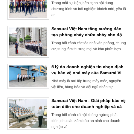
ảnh thương hiệu
Trong mỗi sự kiện, bên cạnh nội dung
chương trình và trải nghiệm khách mời, yếu tố
an ...
Samurai Việt Nam tăng cường đào
tạo phòng cháy chữa cháy cho đội
ngũ bảo vệ tòa nhà
Trong bối cảnh các tòa nhà văn phòng, chung
cư, trung tâm thương mại và khu phức hợp ...
5 lý do doanh nghiệp tin chọn dịch
vụ bảo vệ nhà máy của Samurai Việt
Nam
Nhà máy là nơi tập trung máy móc, nguyên
vật liệu, hàng hóa và đội ngũ nhân sự ...
Samurai Việt Nam - Giải pháp bảo vệ
toàn diện cho doanh nghiệp và cá
nhân
Trong bối cảnh xã hội không ngừng phát
triển, nhu cầu đảm bảo an ninh cho doanh
nghiệp và ...