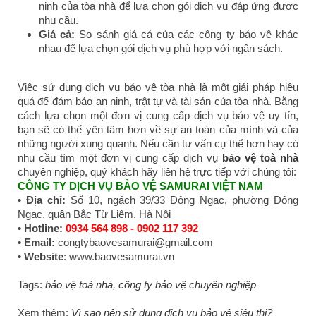
ninh của tòa nhà để lựa chọn gói dịch vụ đáp ứng được
nhu cầu.
Giá cả:
So sánh giá cả của các công ty bảo vệ khác
nhau để lựa chọn gói dịch vụ phù hợp với ngân sách.
Việc sử dụng dịch vụ bảo vệ tòa nhà là một giải pháp hiệu
quả để đảm bảo an ninh, trật tự và tài sản của tòa nhà. Bằng
cách lựa chọn một đơn vị cung cấp dịch vụ bảo vệ uy tín,
bạn sẽ có thể yên tâm hơn về sự an toàn của mình và của
những người xung quanh. Nếu cần tư vấn cụ thể hơn hay có
nhu cầu tìm một đơn vị cung cấp dịch vụ
bảo vệ toà nhà
chuyên nghiệp, quý khách hãy liên hệ trực tiếp với chúng tôi:
CÔNG TY DỊCH VỤ BẢO VỆ SAMURAI VIỆT NAM
• Địa chỉ:
Số 10, ngách 39/33 Đông Ngạc, phường Đông
Ngạc, quận Bắc Từ Liêm, Hà Nội
• Hotline:
0934 564 898 - 0902 117 392
• Email:
congtybaovesamurai@gmail.com
• Website
: www.baovesamurai.vn
Tags:
bảo vệ toà nhà
,
công ty bảo vệ chuyên nghiệp
Xem thêm:
Vì sao nên sử dụng dịch vụ bảo vệ siêu thị?