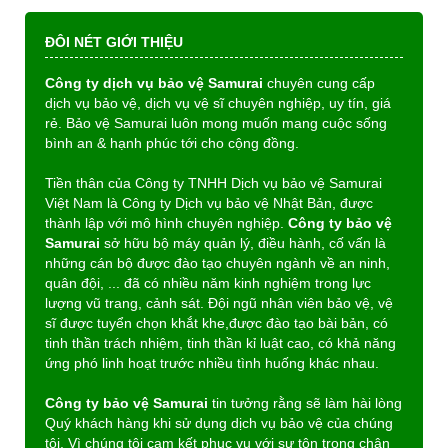
ĐÔI NÉT GIỚI THIỆU
Công ty dịch vụ bảo vệ Samurai
chuyên cung cấp
dịch vụ bảo vệ, dịch vụ vệ sĩ chuyên nghiệp, uy tín, giá
rẻ. Bảo vệ Samurai luôn mong muốn mang cuộc sống
bình an & hạnh phúc tới cho cộng đồng.
Tiền thân của Công ty TNHH Dịch vụ bảo vệ Samurai
Việt Nam là Công ty Dịch vụ bảo vệ Nhật Bản, được
thành lập với mô hình chuyên nghiệp.
Công ty bảo vệ
Samurai
sở hữu bộ máy quản lý, điều hành, cố vấn là
những cán bộ được đào tạo chuyên ngành về an ninh,
quân đội, ... đã có nhiều năm kinh nghiệm trong lực
lượng vũ trang, cảnh sát. Đội ngũ nhân viên bảo vệ, vệ
sĩ được tuyển chọn khắt khe,được đào tạo bài bản, có
tinh thần trách nhiệm, tinh thần kỉ luật cao, có khả năng
ứng phó linh hoạt trước nhiều tình huống khác nhau.
Công ty bảo vệ Samurai
tin tưởng rằng sẽ làm hài lòng
Quý khách hàng khi sử dụng dịch vụ bảo vệ của chúng
tôi. Vì chúng tôi cam kết phục vụ với sự tôn trọng chân